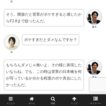
依
そう。開放だと背景がボケすぎると感じたか
らF2.8まで絞ったんだ。
藤木
ボケすぎだとダメなんですか？
依
もちろんダメじゃ無いよ。その様に表現した
いならね。でも、この時は背景の日本橋を何
藤木
が写っているか分かる程度のボケ具合にした
かったんだ。
ちょっと待っててね。
メニュー
ホーム
検索
トップ
サイドバー