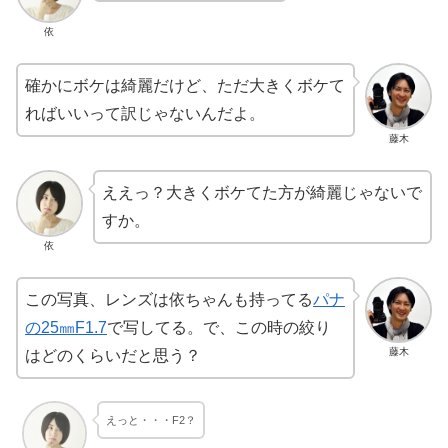
依
確かにボケは綺麗だけど、ただ大きくボケて
ればいいって訳じゃないんだよ。
藤木
ええっ？大きくボケてた方が綺麗じゃないで
すか。
依
この写真、レンズは依ちゃんも持ってる
パナ
の25㎜F1.7
で写してる。で、この時の絞り
藤木
はどのくらいだと思う？
えっと・・・F2？