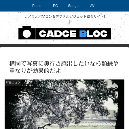
Photo
PC
Gadget
AV
カメラとパソコン＆デジタルガジェット総合サイト!
構図で写真に奥行き感出したいなら額縁や
重なりが効果的だよ
写真のコツ