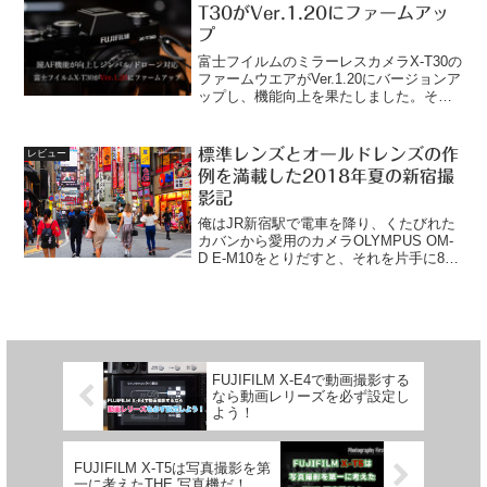
T30がVer.1.20にファームアッ
プ
富士フイルムのミラーレスカメラX-T30の
ファームウエアがVer.1.20にバージョンア
ップし、機能向上を果たしました。その
内容を富士フイルムのサイトより引用し
て解説します。富士フイルムのサイトよ
り変更内容を引用し解説Ver.1.10からV...
標準レンズとオールドレンズの作
レビュー
例を満載した2018年夏の新宿撮
影記
俺はJR新宿駅で電車を降り、くたびれた
カバンから愛用のカメラOLYMPUS OM-
D E-M10をとりだすと、それを片手に8月
も終わりだというのに真夏のような熱気
でうだる新宿の街に出た。早速撮影とい
きたいところだが、まずは用事を片づけ
てしま...
FUJIFILM X-E4で動画撮影する
なら動画レリーズを必ず設定し
よう！
FUJIFILM X-T5は写真撮影を第
一に考えたTHE 写真機だ！