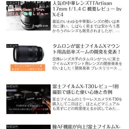
値が書いてないところはデフォルト設定
人気の中華レンズTTArtisan
レビュー
になってま...
17mm f/1.4 C 概要レビュー by
X-E4
最近のいわゆる中華製レンズの勢いは本
当に凄い。しばらく前までは安かろう悪
かろうのレンズも散見されましたが、最
近発売されたレンズのクオリティはどの
レンズを見てもかなり高いと個人的には
思います。それでいて価格がとにかく安
タムロンが富士フイルムXマウン
レビュー
いので売れるのはある意味...
ト用高倍率ズームの開発を発表！
交換レンズ大手のタムロンがついに富士
フイルムXマウント用レンズの開発発表を
行いました！開発発表 プレスリリース |
タムロン 18-300mm F/3.5-6.3 Di III-A VC
VXD (Model B061) | Eマウント,X...
富士フイルムX-T30レビュー!初
レビュー
撮影で感じた使い心地と作例
富士フイルムのミラーレスカメラX-T30を
購入して二日ほど、ほとんどマニュアル
も見ずにどの程度使えるか試してみたの
で、そのファーストインプレッションを
お届けしたいと思う。X-T30の外観富士フ
イルムのミラーレスカメラは、ダイヤル
瞳AF機能が向上!富士フイルムX-
を多用したレ...
レビュー