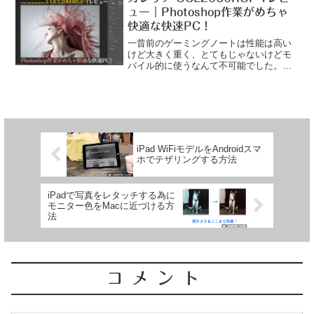
てしまう事でしょう。 でも、パソコンを
ュー｜Photoshop作業がめちゃ
自分好みにカスタマイズできるBTO
快適な快速PC！
(Build to Order) 専門メーカーには、最近
「RAW現像に最適」とか「クリエーター
一昔前のゲーミングノートは性能は高い
向け」とか銘打ったパソコンが増えてき
けど大きく重く、とてもじゃないけどモ
ました。
バイル的に使うなんて不可能でした。し
かも、価格も高く２５万円以上は覚悟し
なきゃならなかった。それが最近は少し
変わってきて、薄型で軽量でおまけに価
格も安い製品が発売される...
iPad WiFiモデルをAndroidスマ
ホでテザリングする方法
iPadで写真をレタッチする為に
モニター色をMacに近づける方
法
コメント