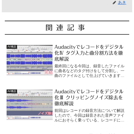
あき
関連記事
Audacityでレコードをデジタル
AV機器
化Ⅳ タグ入力と曲分割方法を徹
底解説
最終回になる今回は、録音したファイル
に曲名などのタグ付けをして分割し、一
曲のファイルとして仕上げていきます。
関連記事Audacityでレコードをデジタル
化Ⅰ 必要な機材を徹底解説Audacityでレ
コードをデジタル化Ⅱ 録音手順を徹底解
Audacityでレコードをデジタル
AV機器
説A...
化Ⅲ クリッピングノイズ除去を
徹底解説
前回はレコードの録音方法について解説
したので、今回は録音された音声ファイ
ルにおそらく乗っている、レコードに付
き物のスクラッチノイズを除去する方法
を解説します。関連記事Audacityでレコ