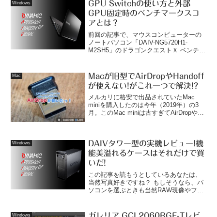
ードをデジタル化Ⅰ 必要な機材を徹底解
GPU Switchの使い方と外部
Windows
説Audaci...
GPU固定時のベンチマークスコ
アとは？
前回の記事で、マウスコンピューターの
ノートパソコン「DAIV-NG5720H1-
M2SH5」のドラゴンクエストＸ ベンチマ
ークを取った時、スコアが余りにも低か
ったのでGPUをGeForce® に固定して取
り直したと書きましたが、今回の記事で
Macが旧型でAirDropやHandoff
Mac
はその点について詳しく解説します。な
が使えない!がこれ一つで解決!?
ぜスコアが低くなったのか？最近の若い
パソコンユーザーには信じられないかも
メルカリに格安で出品されていたMac
知れませんが、昔のパソコンのCPUには
miniを購入したのは今年（2019年）の3
グラフィック機能は内蔵されてませんで
月。このMac miniは古すぎてAirDropや
した。
Handoffが使えなかったのですが、少しの
出費で使えるようになったので、今回は
その顛末をシェアしたいと思い...
DAIVタワー型の実機レビュー!機
Windows
能美溢れるケースはそれだけで買
いだ!
この記事を読もうとしているあなたは、
当然写真好きですね？ もしそうなら、パ
ソコンを選ぶときも当然RAW現像やフォ
トレタッチに最適な機種を選ぼうとする
と思いますが、いざ選ぶ段になると「は
て？どんなパソコンが良いの？」と考え
ガレリア GCL2060RGF-Tレビ
Windows