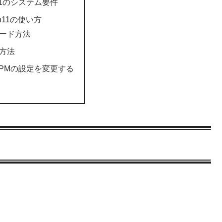
s 11のシステム要件
in11の使い方
ード方法
方法
でTPMの設定を変更する