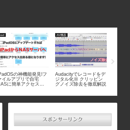
pad
AV機器
AV機器
PadOSの神機能発見!フ
Audacityでレコードをデ
マクスゼ
ァイルアプリで自宅
ジタル化Ⅲ クリッピン
を3ヶ
NASに簡単アクセスす
グノイズ除去を徹底解説
じた11
る方法
スポンサーリンク