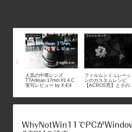
レビュー
フォトレタッチ
リーズその
人気の中華レンズ
フィルムシミュレーシ
レンズよ
TTArtisan 17mm f/1.4 C
ンのカスタムレシピ
実写レビュー by X-E4
【ACROS荒】とその
例
WhyNotWin11でPCがWin