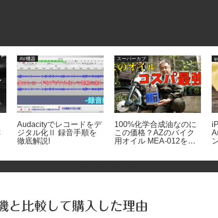
AV機器
スーパーカブ
i
Audacityでレコードをデ
100%化学合成油なのに
i
C
ジタル化Ⅱ 録音手順を
この価格？AZのバイク
A
徹底解説!
用オイル MEA-012を調
べてみた
ル機と比較して購入した理由