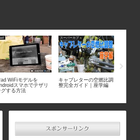
pad
スーパーカブ
AV機器
Pad WiFiモデルを
キャブレターの空燃比調
学習リモ
ndroidスマホでテザリ
整完全ガイド｜座学編
PLZ4
ングする方法
期設定
定方法
スポンサーリンク