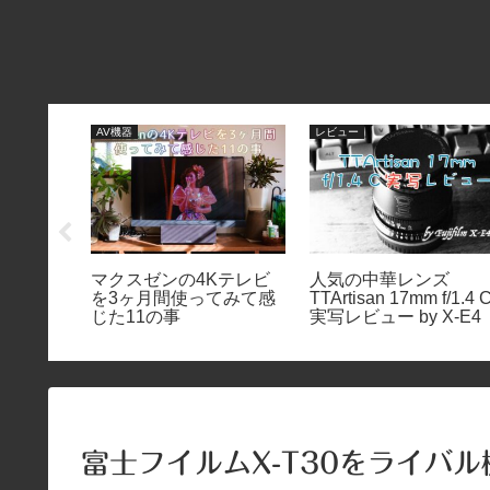
AV機器
レビュー
リーズその
マクスゼンの4Kテレビ
人気の中華レンズ
レンズよ
を3ヶ月間使ってみて感
TTArtisan 17mm f/1.4 
じた11の事
実写レビュー by X-E4
富士フイルムX-T30をライバ