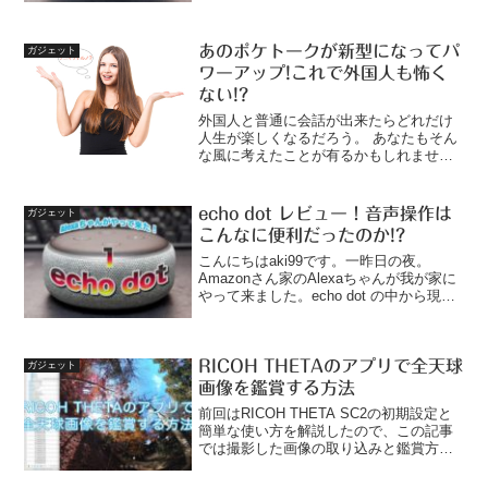
ードとは休止中のAlexaを起こすためにか
ける「アレクサ」などの言葉で...
あのポケトークが新型になってパ
ガジェット
ワーアップ!これで外国人も怖く
ない!?
外国人と普通に会話が出来たらどれだけ
人生が楽しくなるだろう。 あなたもそん
な風に考えたことが有るかもしれませ
ん。 まだ10代20代の若い方なら、頑張っ
て英会話を習って喋れるようになれば世
界が変わるよね。 でも、あなたが30代半
echo dot レビュー！音声操作は
ガジェット
ば以上なら、だんだんと記憶力が衰えて
こんなに便利だったのか!?
新しいことが覚えづらくなっていると思
います(^_^; もちろん、若い方でも時間的
こんにちはaki99です。一昨日の夜。
にも金銭的にも英会話なんて習っている
Amazonさん家のAlexaちゃんが我が家に
余裕は無いかも知れません。 じゃあどう
やって来ました。echo dot の中から現れ
すれば良いのか？ 大丈夫！ 日本にはポケ
たAlexaちゃん、まだ一日半しか使ってな
トークがあります！
いけど想像していたより何倍も便利！と
りあえずAlexaちゃんを使って...
RICOH THETAのアプリで全天球
ガジェット
画像を鑑賞する方法
前回はRICOH THETA SC2の初期設定と
簡単な使い方を解説したので、この記事
では撮影した画像の取り込みと鑑賞方法
を詳しく解説したいと思います。あわせ
て読みたい1.RICOH THETA SC2の初期