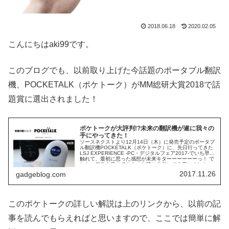
2018.06.18
2020.02.05
こんにちはaki99です。
このブログでも、以前取り上げた今話題のポータブル翻訳
機、POCKETALK（ポケトーク）がMM総研大賞2018で話
題賞に選出されました！
ポケトークが大評判!?未来の翻訳機が遂に我々の
手にやってきた！
ソースネクストより12月14日（木）に発売予定のポータブ
ル翻訳機POCKETALK（ポケトーク）に、先日行ってきた
LSJ EXPERIENCE -PC・デジタルフェア2017-でいち早く
触れて、最初に思った感想が未来キターーーーーーっ！ で
した。デモを見せてもらった時に本当にそう思いました。
（そう呟いてたかも・・・）
2017.11.26
gadgeblog.com
このポケトークの詳しい解説は上のリンクから、以前の記
事を読んでもらえればと思いますので、ここでは簡単に解