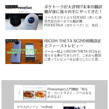
設定とファーストレビュー3.RIC...
ポケトークが大評判!?未来の翻訳
ガジェット
機が遂に我々の手にやってきた！
ソースネクストより12月14日（木）に発
売予定のポータブル翻訳機
POCKETALK（ポケトーク）に、先日行
ってきたLSJ EXPERIENCE -PC・デジタ
ルフェア2017-でいち早く触れて、最初に
思った感想が未来キターーーーーーっ！
RICOH THETA SC2の初期設定
でした。デモを見せてもらった時に本当
ガジェット
にそう思いました。（そう呟いてたか
とファーストレビュー
も・・・）
メーカー様よりRICOH THETA SC2をお
借りする事ができたので、これから数回
に渡ってレビューをお送りしたいと思い
ます。今回THETA SC2をお借りするに当
たり、事前にほとんど予備知識を入れな
かったので特にカメラやガジェットに詳
しく...
Photoshopの入門機能「明る
さ・コントラスト」ツールをな
めるなよ!
マウスのノート「m-Book